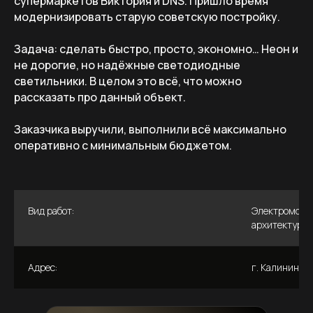
супермаркетов Виктория и DNS. Пришло время
модернизировать старую советскую постройку.
Задача: сделать быстро, просто, экономно… Неон и
не дорогие, но надёжные светодиодные
светильники. В целом это всё, что можно
рассказать про данный объект.
Заказчика выручили, выполнили всё максимально
оперативно с минимальным бюджетом.
Вид работ:
Электромонта
архитектурно
Адрес:
г. Калинингра