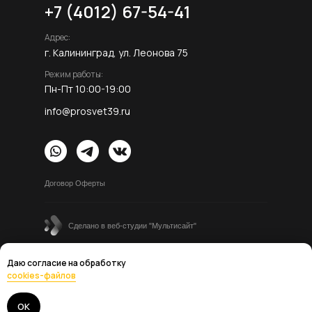
+7 (4012) 67-54-41
Адрес:
г. Калининград, ул. Леонова 75
Режим работы:
Пн-Пт 10:00-19:00
info@prosvet39.ru
Договор Оферты
Сделано в веб-студии "Мультисайт"
Все материалы данного сайта являются объектами
авторского права (в том числе дизайн). Запрещается
Даю согласие на обработку
копирование, распространение (в том числе путем
cookies-файлов
копирования на другие сайты и ресурсы в Интернете) или
любое иное использование информации и объектов без
ОК
предварительного согласия правообладателя.