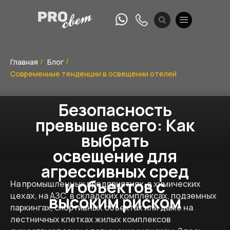
Главная
Блог
/
/
Современные тенденции в освещении отелей
Безопасность
превыше всего: Как
выбрать
освещение для
агрессивных сред
и объектов с
На промышленных предприятиях, в химических
цехах, на АЗС, в складских комплексах, подземных
высоким риском
паркингах, спортивных объектах или даже на
лестничных клетках жилых комплексов