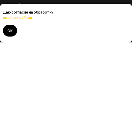
Услуги
Даю согласие на обработку
Направления
cookies-файлов
Цены
ОК
Проекты
О компании
Интернет-магазин
Контакты
Телефон:
+7 (4012) 67-54-41
Адрес:
г. Калининград, ул. Леонова 75
Режим работы:
Пн-Пт 10:00-19:00
info@prosvet39.ru